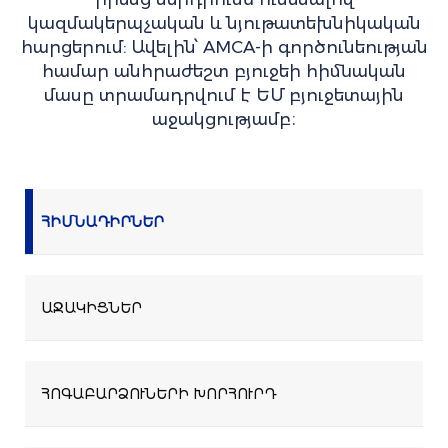
կազմակերպչական և նյութատեխնիկական
հարցերում: Ավելին՝ AMCA-ի գործունեության
համար անհրաժեշտ բյուջեի հիմնական
մասը տրամադրվում է ԵՄ բյուջետային
աջակցությամբ։
ՀԻՄՆԱԴԻՐՆԵՐ
ԱՋԱԿԻՑՆԵՐ
ՀՈԳԱԲԱՐՁՈՒՆԵՐԻ ԽՈՐՀՈՒՐԴ