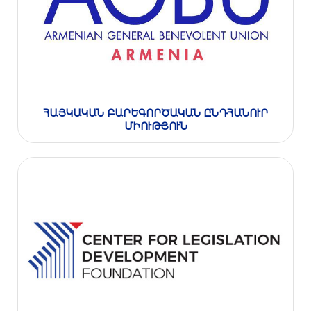
ՀԱՅԿԱԿԱՆ ԲԱՐԵԳՈՐԾԱԿԱՆ ԸՆԴՀԱՆՈՒՐ
ՄԻՈՒԹՅՈՒՆ