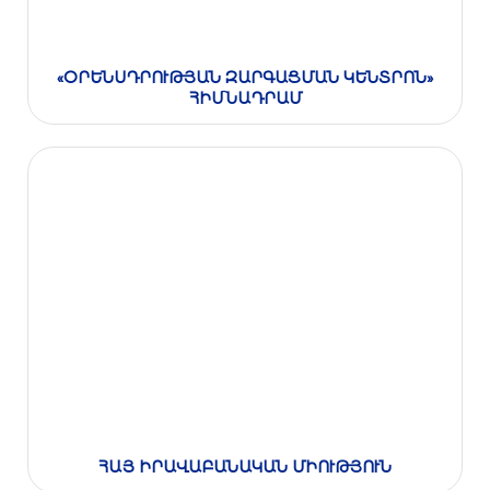
«ՕՐԵՆՍԴՐՈՒԹՅԱՆ ԶԱՐԳԱՑՄԱՆ ԿԵՆՏՐՈՆ»
ՀԻՄՆԱԴՐԱՄ
ՀԱՅ ԻՐԱՎԱԲԱՆԱԿԱՆ ՄԻՈՒԹՅՈՒՆ