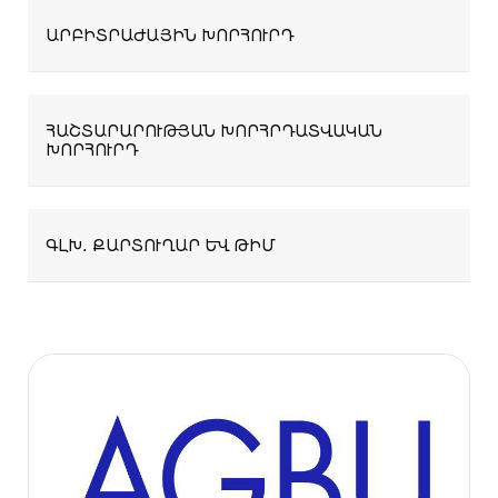
ԱՐԲԻՏՐԱԺԱՅԻՆ ԽՈՐՀՈՒՐԴ
ՀԱՇՏԱՐԱՐՈՒԹՅԱՆ ԽՈՐՀՐԴԱՏՎԱԿԱՆ
ԽՈՐՀՈՒՐԴ
ԳԼԽ․ ՔԱՐՏՈՒՂԱՐ ԵՒ ԹԻՄ