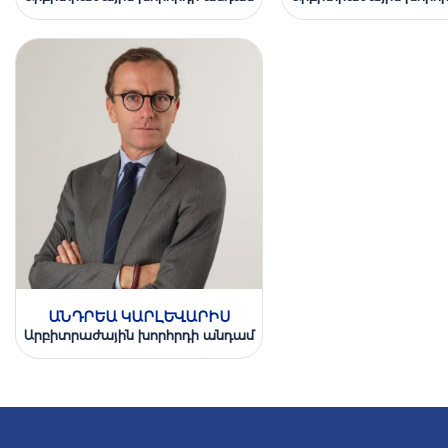
ԱՆԴՐԵԱ ԿԱՐԼԵՎԱՐԻՍ
Արբիտրաժային խորհրդի անդամ