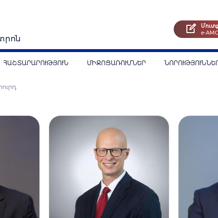
Մուտ
e-AM
տրոն
ՀԱՇՏԱՐԱՐՈՒԹՅՈՒՆ
ՄԻՋՈՑԱՌՈՒՄՆԵՐ
ՆՈՐՈՒԹՅՈՒՆՆԵ
հուրդ