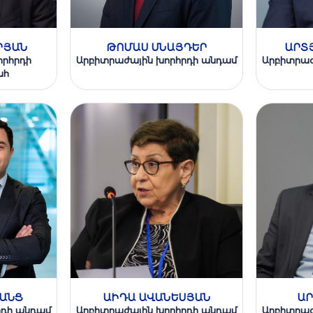
ՐՅԱՆ
ԹՈՄԱՍ ՍՆԱՅԴԵՐ
ԱՐՏ
որհրդի
Արբիտրաժային խորհրդի անդամ
Արբիտրաժ
ահ
ՅԱՆՑ
ԱԻԴԱ ԱՎԱՆԵՍՅԱՆ
ԱՐ
րդի անդամ
Արբիտրաժային խորհրդի անդամ
Արբիտրաժ