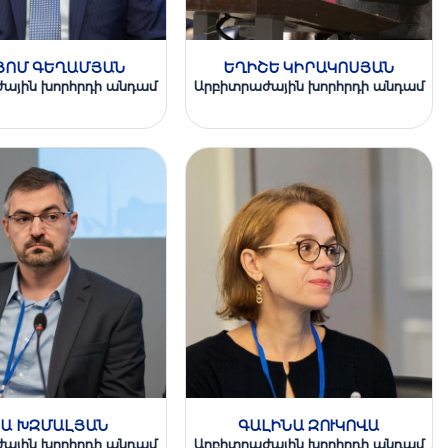
ՅՈՄ ԳԵՂԱՄՅԱՆ
ԵՂԻՇԵ ԿԻՐԱԿՈՍՅԱՆ
ային խորհրդի անդամ
Արբիտրաժային խորհրդի անդամ
Ա ԽԶՄԱԼՅԱՆ
ԳԱԼԻՆԱ ԶՈՒԿՈՎԱ
ային խորհրդի անդամ
Արբիտրաժային խորհրդի անդամ