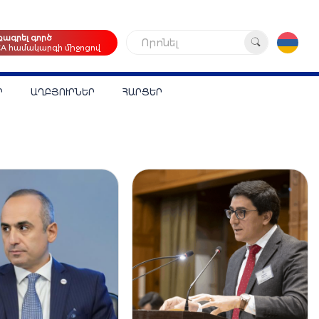
քագրել գործ
Որոնել
CA համակարգի միջոցով
Ր
ԱՂԲՅՈՒՐՆԵՐ
ՀԱՐՑԵՐ