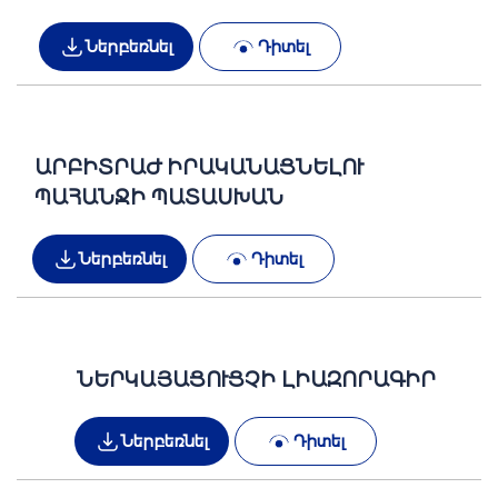
Ներբեռնել
Դիտել
ԱՐԲԻՏՐԱԺ ԻՐԱԿԱՆԱՑՆԵԼՈՒ
ՊԱՀԱՆՋԻ ՊԱՏԱՍԽԱՆ
Ներբեռնել
Դիտել
ՆԵՐԿԱՅԱՑՈՒՑՉԻ ԼԻԱԶՈՐԱԳԻՐ
Ներբեռնել
Դիտել