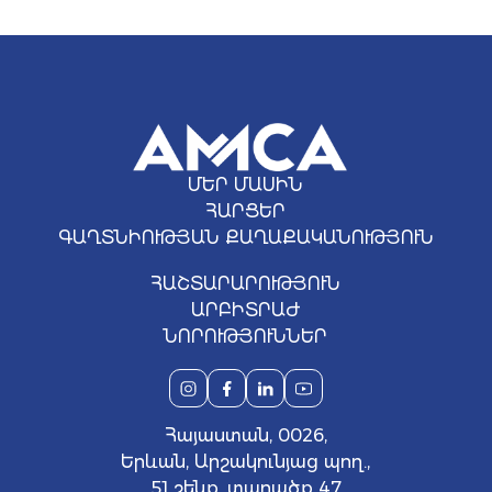
ՄԵՐ ՄԱՍԻՆ
ՀԱՐՑԵՐ
ԳԱՂՏՆԻՈՒԹՅԱՆ ՔԱՂԱՔԱԿԱՆՈՒԹՅՈՒՆ
ՀԱՇՏԱՐԱՐՈՒԹՅՈՒՆ
ԱՐԲԻՏՐԱԺ
ՆՈՐՈՒԹՅՈՒՆՆԵՐ
Հայաստան, 0026,
Երևան, Արշակունյաց պող.,
51 շենք, տարածք 47