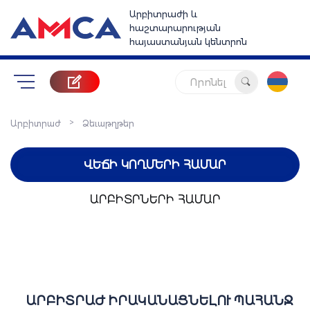
Արբիտրաժի և
հաշտարարության
հայաստանյան կենտրոն
Որոնել
>
Արբիտրաժ
Ձեւաթղթեր
ՎԵՃԻ ԿՈՂՄԵՐԻ ՀԱՄԱՐ
ԱՐԲԻՏՐՆԵՐԻ ՀԱՄԱՐ
ԱՐԲԻՏՐԱԺ ԻՐԱԿԱՆԱՑՆԵԼՈՒ ՊԱՀԱՆՋ