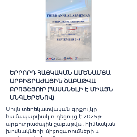
ԵՐՐՈՐԴ ՀԱՅԿԱԿԱՆ ԱՄԵՆԱՄՅԱ
ԱՐԲԻՏՐԱԺԱՅԻՆ ՇԱԲԱԹՎԱ
ԲՐՈՅՇՅՈՒՐ (ՀԱՍԱՆԵԼԻ Է ՄԻԱՅՆ
ԱՆԳԼԵՐԵՆՈՎ)
Սույն տեղեկատվական գրքույկը
համապարփակ ուղեցույց է 2025թ․
արբիտրաժային շաբաթվա, հիմնական
խոսնակների, միջոցառումների և