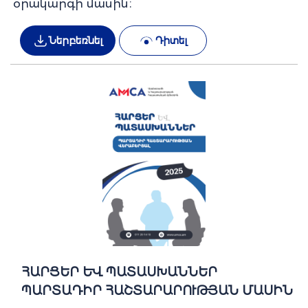
օրակարգի մասին։
Ներբեռնել
Դիտել
ՀԱՐՑԵՐ ԵՎ ՊԱՏԱՍԽԱՆՆԵՐ
ՊԱՐՏԱԴԻՐ ՀԱՇՏԱՐԱՐՈՒԹՅԱՆ ՄԱՍԻՆ