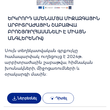
ԵՐԿՐՈՐԴ ԱՄԵՆԱՄՅԱ ՄԻՋԱԶԳԱՅԻՆ
ԱՐԲԻՏՐԱԺԱՅԻՆ ՇԱԲԱԹՎԱ
ԲՐՈՇՅՈՒՐ(ՀԱՍԱՆԵԼԻ Է ՄԻԱՅՆ
ԱՆԳԼԵՐԵՆՈՎ)
Սույն տեղեկատվական գրքույկը
համապարփակ ուղեցույց է 2024թ․
արբիտրաժային շաբաթվա, հիմնական
խոսնակների, միջոցառումների և
օրակարգի մասին։
Ներբեռնել
Դիտել