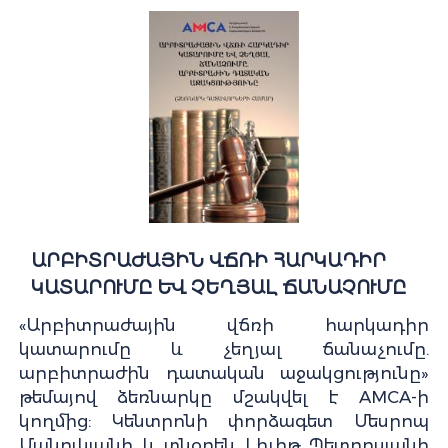
ԱՐԲԻՏՐԱԺԱՅԻՆ ՎՃՌԻ ՀԱՐԿԱԴԻՐ
ԿԱՏԱՐՈՒՄԸ ԵՎ ՉԵՂՅԱԼ ՃԱՆԱՉՈՒՄԸ
«Արբիտրաժային վճռի հարկադիր
կատարումը և չեղյալ ճանաչումը.
արբիտրաժին դատական աջակցությունը»
թեմայով ձեռնարկը մշակվել է AMCA-ի
կողմից: Կենտրոնի փորձագետ Մեսրոպ
Մանուկյանի և տնօրեն Լիլիթ Պետրոսյանի