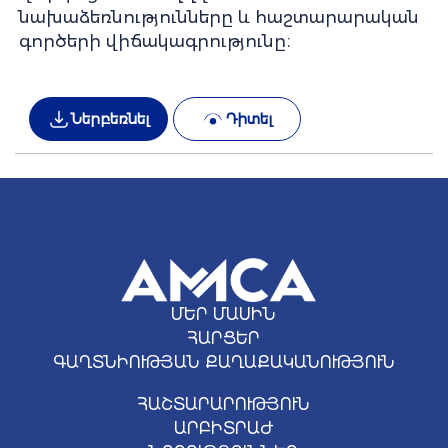
նախաձեռնությունները և հաշտարարական
գործերի վիճակագրությունը։
Ներբեռնել
Դիտել
ՄԵՐ ՄԱՍԻՆ
ՀԱՐՑԵՐ
ԳԱՂՏՆԻՈՒԹՅԱՆ ՔԱՂԱՔԱԿԱՆՈՒԹՅՈՒՆ
ՀԱՇՏԱՐԱՐՈՒԹՅՈՒՆ
ԱՐԲԻՏՐԱԺ