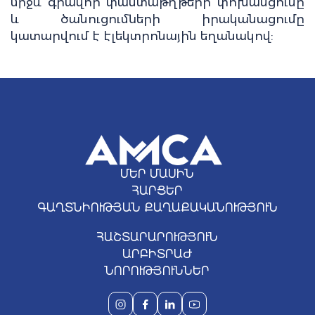
միջև գրավոր փաստաթղթերի փոխանցումը
և ծանուցումների իրականացումը
կատարվում է էլեկտրոնային եղանակով:
ՄԵՐ ՄԱՍԻՆ
ՀԱՐՑԵՐ
ԳԱՂՏՆԻՈՒԹՅԱՆ ՔԱՂԱՔԱԿԱՆՈՒԹՅՈՒՆ
ՀԱՇՏԱՐԱՐՈՒԹՅՈՒՆ
ԱՐԲԻՏՐԱԺ
ՆՈՐՈՒԹՅՈՒՆՆԵՐ