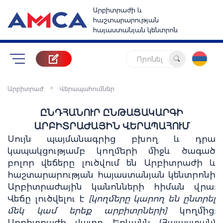
Արբիտրաժի և
հաշտարարության
հայաստանյան կենտրոն
Որոնել
>
Արբիտրաժ
Վերապահումներ
ԸՆԴՀԱՆՈՒՐ ԸՆԹԱՑԱԿԱՐԳԻ
ԱՐԲԻՏՐԱԺԱՅԻՆ ՎԵՐԱՊԱՀՈՒՄ
Սույն պայմանագրից բխող և դրա
կապակցությամբ կողմերի միջև ծագած
բոլոր վեճերը լուծվում են Արբիտրաժի և
հաշտարարության հայաստանյան կենտրոնի
Արբիտրաժային կանոնների հիման վրա:
Վեճը լուծվելու է
[կողմերը կարող են ընտրել
մեկ կամ երեք արբիտրների]
կողմից:
Արբիտրաժի վայրը Երևանն (Հայաստան)