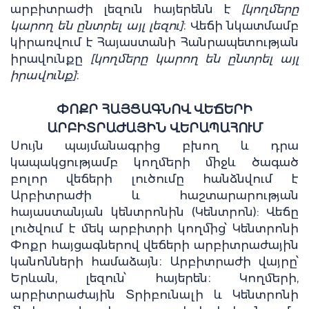
արբիտրաժի լեզուն հայերենն է
[կողմերը
կարող են ընտրել այլ լեզու]
։ Վեճի նկատմամբ
կիրառվում է Հայաստանի Հանրապետության
իրավունքը
[կողմերը կարող են ընտրել այլ
իրավունք]
։
ՓՈՔՐ ՀԱՅՑԱԳՆՈՎ ՎԵՃԵՐԻ
ԱՐԲԻՏՐԱԺԱՅԻՆ ՎԵՐԱՊԱՀՈՒՄ
Սույն պայմանագրից բխող և դրա
կապակցությամբ կողմերի միջև ծագած
բոլոր վեճերի լուծումը հանձնվում է
Արբիտրաժի և հաշտարարության
հայաստանյան կենտրոնին (Կենտրոն): Վեճը
լուծվում է մեկ արբիտրի կողմից՝ Կենտրոնի
Փոքր հայցագներով վեճերի արբիտրաժային
կանոնների համաձայն։ Արբիտրաժի վայրը՝
Երևան, լեզուն՝ հայերեն։ Կողմերի,
արբիտրաժային Տրիբունալի և Կենտրոնի