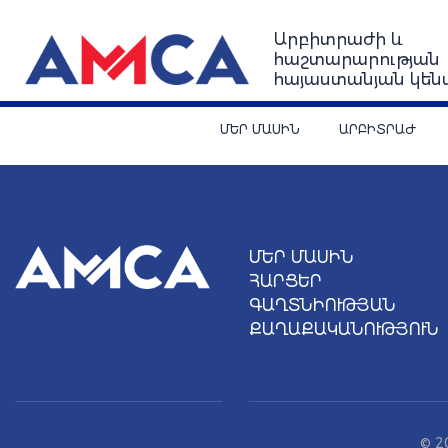
Արբիտրաժի և
հաշտարարության
հայաստանյան կեն
ՄԵՐ ՄԱՍԻՆ
ԱՐԲԻՏՐԱԺ
ՄԵՐ ՄԱՍԻՆ
ՀԱՐՑԵՐ
ԳԱՂՏՆԻՈՒԹՅԱՆ
ՔԱՂԱՔԱԿԱՆՈՒԹՅՈՒՆ
© 2