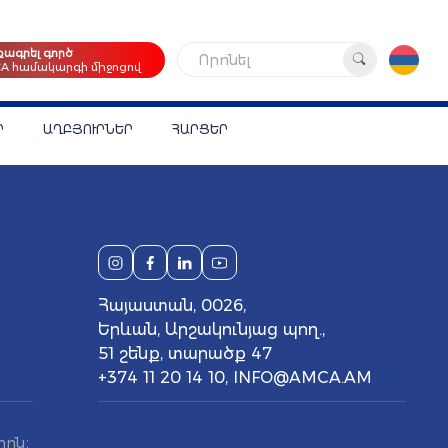
քագրել գործ
Որոնել
CA համակարգի միջոցով
Ր
ԱՂԲՅՈՒՐՆԵՐ
ՀԱՐՑԵՐ
Հայաստան, 0026,
Երևան, Արշակունյաց պող.,
51 շենք, տարածք 47
+374 11 20 14 10
,
INFO@AMCA.AM
րոն։