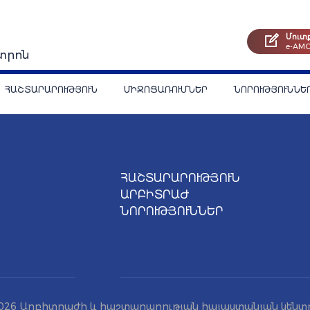
Մուտ
e-AM
տրոն
ՀԱՇՏԱՐԱՐՈՒԹՅՈՒՆ
ՄԻՋՈՑԱՌՈՒՄՆԵՐ
ՆՈՐՈՒԹՅՈՒՆՆԵ
ՀԱՇՏԱՐԱՐՈՒԹՅՈՒՆ
ԱՐԲԻՏՐԱԺ
ՆՈՐՈՒԹՅՈՒՆՆԵՐ
026 Արբիտրաժի և հաշտարարության հայաստանյան կենտ