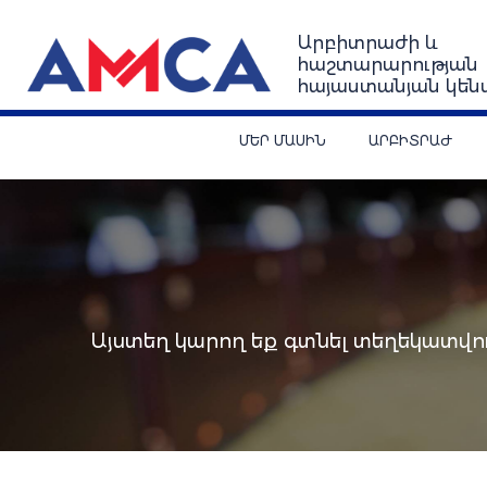
Արբիտրաժի և
հաշտարարության
հայաստանյան կեն
ՄԵՐ ՄԱՍԻՆ
ԱՐԲԻՏՐԱԺ
Այստեղ կարող եք գտնել տեղեկատվու