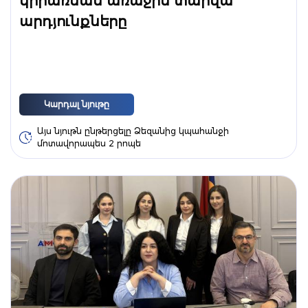
կիրառման առաջին տարվա
արդյունքները
Կարդալ նյութը
Այս նյութն ընթերցելը Ձեզանից կպահանջի
մոտավորապես 2 րոպե