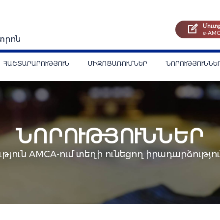
Մուտ
e-AM
տրոն
ՀԱՇՏԱՐԱՐՈՒԹՅՈՒՆ
ՄԻՋՈՑԱՌՈՒՄՆԵՐ
ՆՈՐՈՒԹՅՈՒՆՆԵ
ՆՈՐՈՒԹՅՈՒՆՆԵՐ
թյուն AMCA-ում տեղի ունեցող իրադարձությու