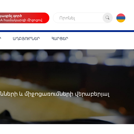
քագրել գործ
Որոնել
CA համակարգի միջոցով
Ր
ԱՂԲՅՈՒՐՆԵՐ
ՀԱՐՑԵՐ
նների և միջոցառումների վերաբերյալ