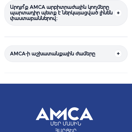
Արդյո՞ք AMCA արբիտրաժային կողմերը
պարտադիր պետք է ներկայացված լինեն
փաստաբաններով։
AMCA-ի աշխատանքային ժամերը
ՄԵՐ ՄԱՍԻՆ
ՀԱՐՑԵՐ