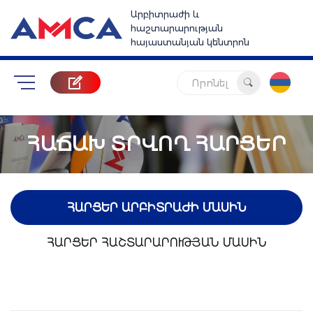
Արբիտրաժի և
հաշտարարության
հայաստանյան կենտրոն
Որոնել
ՀԱՃԱԽ ՏՐՎՈՂ ՀԱՐՑԵՐ
ՀԱՐՑԵՐ ԱՐԲԻՏՐԱԺԻ ՄԱՍԻՆ
ՀԱՐՑԵՐ ՀԱՇՏԱՐԱՐՈՒԹՅԱՆ ՄԱՍԻՆ