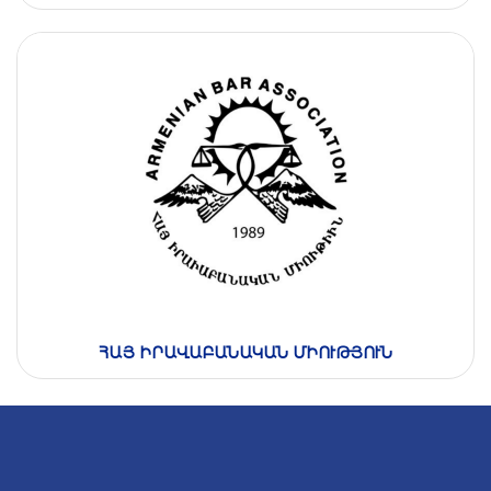
ՀԱՅ ԻՐԱՎԱԲԱՆԱԿԱՆ ՄԻՈՒԹՅՈՒՆ