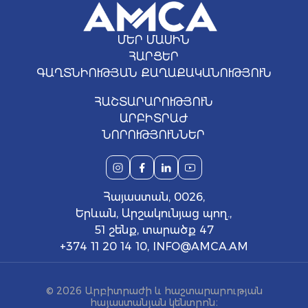
ՄԵՐ ՄԱՍԻՆ
ՀԱՐՑԵՐ
ԳԱՂՏՆԻՈՒԹՅԱՆ ՔԱՂԱՔԱԿԱՆՈՒԹՅՈՒՆ
ՀԱՇՏԱՐԱՐՈՒԹՅՈՒՆ
ԱՐԲԻՏՐԱԺ
ՆՈՐՈՒԹՅՈՒՆՆԵՐ
Հայաստան, 0026,
Երևան, Արշակունյաց պող.,
51 շենք, տարածք 47
+374 11 20 14 10
,
INFO@AMCA.AM
© 2026 Արբիտրաժի և հաշտարարության
հայաստանյան կենտրոն։