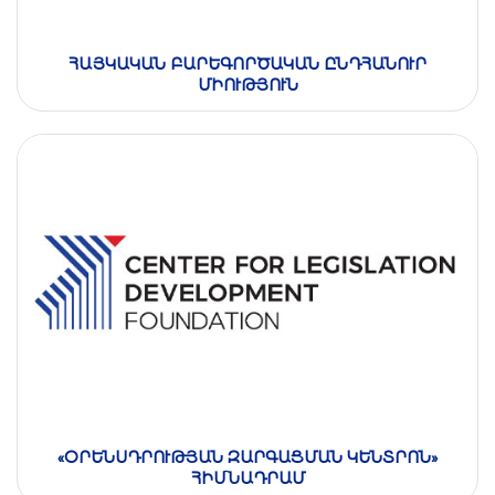
ՀԱՅԿԱԿԱՆ ԲԱՐԵԳՈՐԾԱԿԱՆ ԸՆԴՀԱՆՈՒՐ
ՄԻՈՒԹՅՈՒՆ
«ՕՐԵՆՍԴՐՈՒԹՅԱՆ ԶԱՐԳԱՑՄԱՆ ԿԵՆՏՐՈՆ»
ՀԻՄՆԱԴՐԱՄ