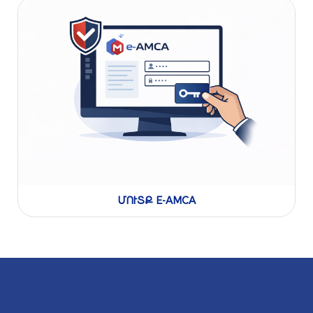
ՄՈՒՏՔ E-AMCA