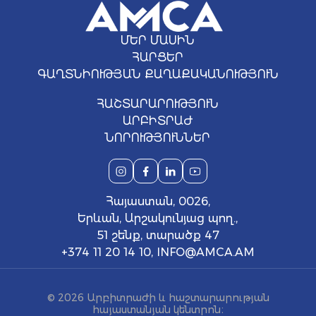
ՄԵՐ ՄԱՍԻՆ
ՀԱՐՑԵՐ
ԳԱՂՏՆԻՈՒԹՅԱՆ ՔԱՂԱՔԱԿԱՆՈՒԹՅՈՒՆ
ՀԱՇՏԱՐԱՐՈՒԹՅՈՒՆ
ԱՐԲԻՏՐԱԺ
ՆՈՐՈՒԹՅՈՒՆՆԵՐ
Հայաստան, 0026,
Երևան, Արշակունյաց պող.,
51 շենք, տարածք 47
+374 11 20 14 10
,
INFO@AMCA.AM
© 2026 Արբիտրաժի և հաշտարարության
հայաստանյան կենտրոն։