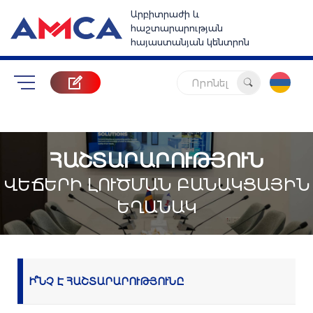
1
Արբիտրաժի և
հաշտարարության
հայաստանյան կենտրոն
Որոնել
ՀԱՇՏԱՐԱՐՈՒԹՅՈՒՆ
ՎԵՃԵՐԻ ԼՈՒԾՄԱՆ ԲԱՆԱԿՑԱՅԻՆ
ԵՂԱՆԱԿ
Ի՞ՆՉ Է ՀԱՇՏԱՐԱՐՈՒԹՅՈՒՆԸ