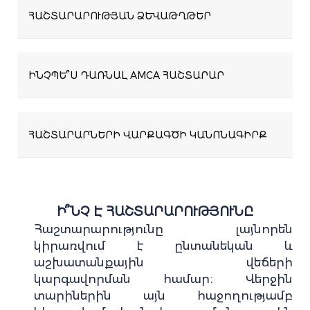
ՀԱՇՏԱՐԱՐՈՒԹՅԱՆ ՁԵՒԱԹՂԹԵՐ
ԻՆՉՊԵ՞Ս ԴԱՌՆԱԼ AMCA ՀԱՇՏԱՐԱՐ
ՀԱՇՏԱՐԱՐՆԵՐԻ ՎԱՐՔԱԳԾԻ ԿԱՆՈՆԱԳԻՐՔ
Ի՞ՆՉ Է ՀԱՇՏԱՐԱՐՈՒԹՅՈՒՆԸ
Հաշտարարությունը լայնորեն
կիրառվում է ընտանեկան և
աշխատանքային վեճերի
կարգավորման համար։ Վերջին
տարիներին այն հաջողությամբ