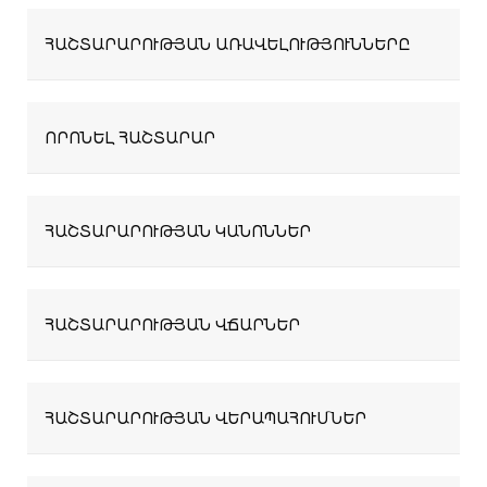
ՀԱՇՏԱՐԱՐՈՒԹՅԱՆ ԱՌԱՎԵԼՈՒԹՅՈՒՆՆԵՐԸ
ՈՐՈՆԵԼ ՀԱՇՏԱՐԱՐ
ՀԱՇՏԱՐԱՐՈՒԹՅԱՆ ԿԱՆՈՆՆԵՐ
ՀԱՇՏԱՐԱՐՈՒԹՅԱՆ ՎՃԱՐՆԵՐ
ՀԱՇՏԱՐԱՐՈՒԹՅԱՆ ՎԵՐԱՊԱՀՈՒՄՆԵՐ