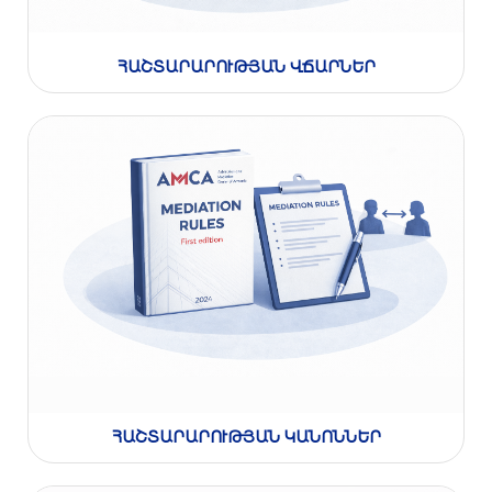
ՀԱՇՏԱՐԱՐՈՒԹՅԱՆ ՎՃԱՐՆԵՐ
ՀԱՇՏԱՐԱՐՈՒԹՅԱՆ ԿԱՆՈՆՆԵՐ