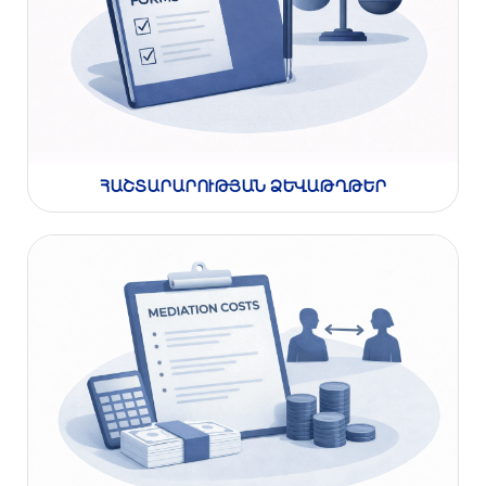
ՀԱՇՏԱՐԱՐՈՒԹՅԱՆ ՁԵՎԱԹՂԹԵՐ