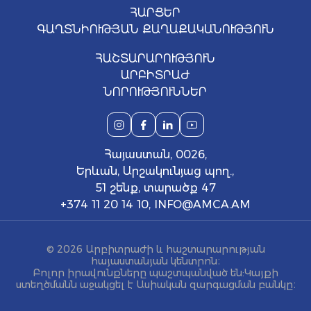
ՀԱՐՑԵՐ
ԳԱՂՏՆԻՈՒԹՅԱՆ ՔԱՂԱՔԱԿԱՆՈՒԹՅՈՒՆ
ՀԱՇՏԱՐԱՐՈՒԹՅՈՒՆ
ԱՐԲԻՏՐԱԺ
ՆՈՐՈՒԹՅՈՒՆՆԵՐ
Հայաստան, 0026,
Երևան, Արշակունյաց պող.,
51 շենք, տարածք 47
+374 11 20 14 10
,
INFO@AMCA.AM
© 2026 Արբիտրաժի և հաշտարարության
հայաստանյան կենտրոն։
Բոլոր իրավունքները պաշտպանված են: Կայքի
ստեղծմանն աջակցել է Ասիական զարգացման բանկը։