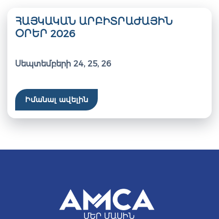
ՀԱՅԿԱԿԱՆ ԱՐԲԻՏՐԱԺԱՅԻՆ
ՕՐԵՐ 2026
Սեպտեմբերի 24, 25, 26
Իմանալ ավելին
ՄԵՐ ՄԱՍԻՆ