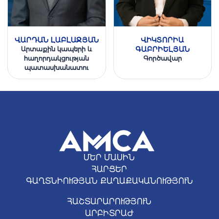
ՎԱՐԴԱՆ ԼԱԲԼԱՋՅԱՆ
ՎԻԿՏՈՐԻԱ
Արտաքին կապերի և
ԳԱԲՐԻԵԼՅԱՆ
հաղորդակցության
Գործավար
պատասխանատու
ՄԵՐ ՄԱՍԻՆ
ՀԱՐՑԵՐ
ԳԱՂՏՆԻՈՒԹՅԱՆ ՔԱՂԱՔԱԿԱՆՈՒԹՅՈՒՆ
ՀԱՇՏԱՐԱՐՈՒԹՅՈՒՆ
ԱՐԲԻՏՐԱԺ