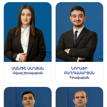
ՄԱՆՈՒՇ ՍԱՂՅԱՆ
ՆՈՐԱՅՐ
Ավագ իրավաբան
ԲԱՂԴԱՍԱՐՅԱՆ
Իրավաբան