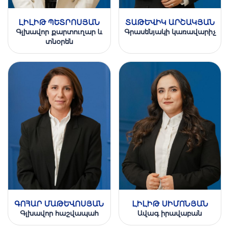
ԼԻԼԻԹ ՊԵՏՐՈՍՅԱՆ
ՏԱԹԵՒԻԿ ԱՐՇԱԿՅԱՆ
Գլխավոր քարտուղար և
Գրասենյակի կառավարիչ
տնօրեն
ԳՈՀԱՐ ՄԱԹԵՒՈՍՅԱՆ
ԼԻԼԻԹ ՍԻՄՈՆՅԱՆ
Գլխավոր հաշվապահ
Ավագ իրավաբան