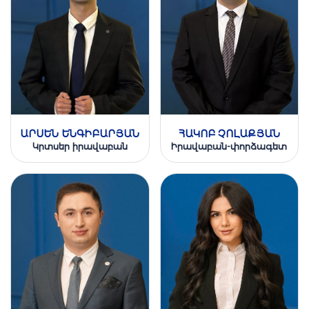
ԱՐՍԵՆ ԵՆԳԻԲԱՐՅԱՆ
ՀԱԿՈԲ ՉՈԼԱՔՅԱՆ
Կրտսեր իրավաբան
Իրավաբան-փորձագետ