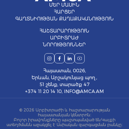
ՄԵՐ ՄԱՍԻՆ
ՀԱՐՑԵՐ
ԳԱՂՏՆԻՈՒԹՅԱՆ ՔԱՂԱՔԱԿԱՆՈՒԹՅՈՒՆ
ՀԱՇՏԱՐԱՐՈՒԹՅՈՒՆ
ԱՐԲԻՏՐԱԺ
ՆՈՐՈՒԹՅՈՒՆՆԵՐ
Հայաստան, 0026,
Երևան, Արշակունյաց պող.,
51 շենք, տարածք 47
+374 11 20 14 10
,
INFO@AMCA.AM
© 2026 Արբիտրաժի և հաշտարարության
հայաստանյան կենտրոն։
Բոլոր իրավունքները պաշտպանված են: Կայքի
ստեղծմանն աջակցել է Ասիական զարգացման բանկը։