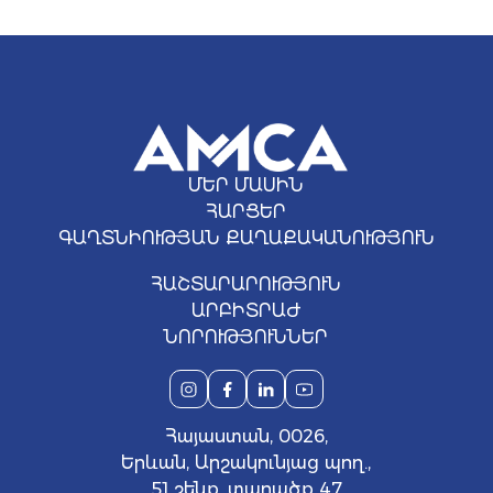
ՄԵՐ ՄԱՍԻՆ
ՀԱՐՑԵՐ
ԳԱՂՏՆԻՈՒԹՅԱՆ ՔԱՂԱՔԱԿԱՆՈՒԹՅՈՒՆ
ՀԱՇՏԱՐԱՐՈՒԹՅՈՒՆ
ԱՐԲԻՏՐԱԺ
ՆՈՐՈՒԹՅՈՒՆՆԵՐ
Հայաստան, 0026,
Երևան, Արշակունյաց պող.,
51 շենք, տարածք 47