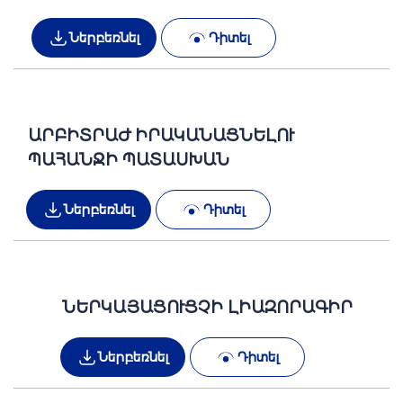
Ներբեռնել
Դիտել
ԱՐԲԻՏՐԱԺ ԻՐԱԿԱՆԱՑՆԵԼՈՒ
ՊԱՀԱՆՋԻ ՊԱՏԱՍԽԱՆ
Ներբեռնել
Դիտել
ՆԵՐԿԱՅԱՑՈՒՑՉԻ ԼԻԱԶՈՐԱԳԻՐ
Ներբեռնել
Դիտել