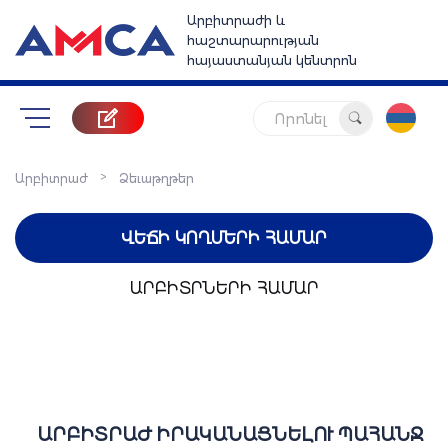
Արբիտրաժի և
հաշտարարության
հայաստանյան կենտրոն
Որոնել
>
Արբիտրաժ
Ձեւաթղթեր
ՎԵՃԻ ԿՈՂՄԵՐԻ ՀԱՄԱՐ
ԱՐԲԻՏՐՆԵՐԻ ՀԱՄԱՐ
ԱՐԲԻՏՐԱԺ ԻՐԱԿԱՆԱՑՆԵԼՈՒ ՊԱՀԱՆՋ