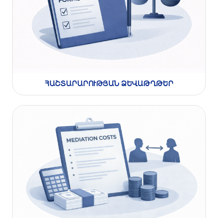
ՀԱՇՏԱՐԱՐՈՒԹՅԱՆ ՁԵՎԱԹՂԹԵՐ