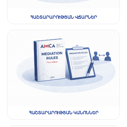
ՀԱՇՏԱՐԱՐՈՒԹՅԱՆ ՎՃԱՐՆԵՐ
ՀԱՇՏԱՐԱՐՈՒԹՅԱՆ ԿԱՆՈՆՆԵՐ