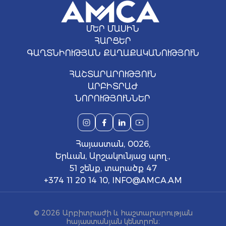
ՄԵՐ ՄԱՍԻՆ
ՀԱՐՑԵՐ
ԳԱՂՏՆԻՈՒԹՅԱՆ ՔԱՂԱՔԱԿԱՆՈՒԹՅՈՒՆ
ՀԱՇՏԱՐԱՐՈՒԹՅՈՒՆ
ԱՐԲԻՏՐԱԺ
ՆՈՐՈՒԹՅՈՒՆՆԵՐ
Հայաստան, 0026,
Երևան, Արշակունյաց պող.,
51 շենք, տարածք 47
+374 11 20 14 10
,
INFO@AMCA.AM
© 2026 Արբիտրաժի և հաշտարարության
հայաստանյան կենտրոն։