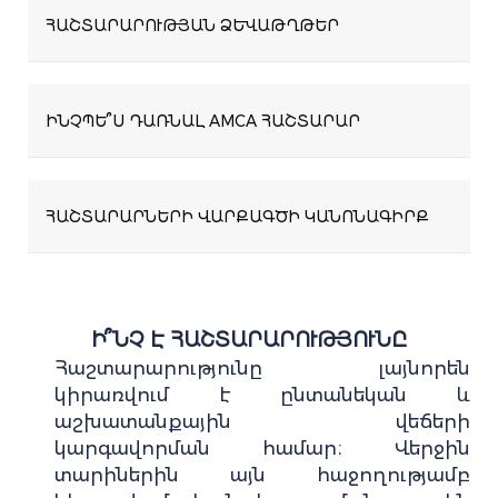
ՀԱՇՏԱՐԱՐՈՒԹՅԱՆ ՁԵՒԱԹՂԹԵՐ
ԻՆՉՊԵ՞Ս ԴԱՌՆԱԼ AMCA ՀԱՇՏԱՐԱՐ
ՀԱՇՏԱՐԱՐՆԵՐԻ ՎԱՐՔԱԳԾԻ ԿԱՆՈՆԱԳԻՐՔ
Ի՞ՆՉ Է ՀԱՇՏԱՐԱՐՈՒԹՅՈՒՆԸ
Հաշտարարությունը լայնորեն
կիրառվում է ընտանեկան և
աշխատանքային վեճերի
կարգավորման համար։ Վերջին
տարիներին այն հաջողությամբ