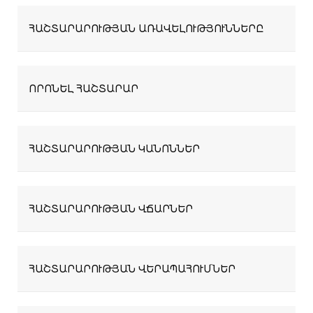
ՀԱՇՏԱՐԱՐՈՒԹՅԱՆ ԱՌԱՎԵԼՈՒԹՅՈՒՆՆԵՐԸ
ՈՐՈՆԵԼ ՀԱՇՏԱՐԱՐ
ՀԱՇՏԱՐԱՐՈՒԹՅԱՆ ԿԱՆՈՆՆԵՐ
ՀԱՇՏԱՐԱՐՈՒԹՅԱՆ ՎՃԱՐՆԵՐ
ՀԱՇՏԱՐԱՐՈՒԹՅԱՆ ՎԵՐԱՊԱՀՈՒՄՆԵՐ