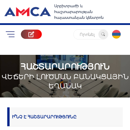
1
Արբիտրաժի և
հաշտարարության
հայաստանյան կենտրոն
Որոնել
ՀԱՇՏԱՐԱՐՈՒԹՅՈՒՆ
ՎԵՃԵՐԻ ԼՈՒԾՄԱՆ ԲԱՆԱԿՑԱՅԻՆ
ԵՂԱՆԱԿ
Ի՞ՆՉ Է ՀԱՇՏԱՐԱՐՈՒԹՅՈՒՆԸ