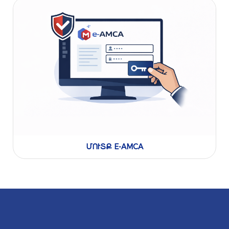
ՄՈՒՏՔ E-AMCA