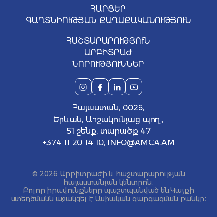
ՀԱՐՑԵՐ
ԳԱՂՏՆԻՈՒԹՅԱՆ ՔԱՂԱՔԱԿԱՆՈՒԹՅՈՒՆ
ՀԱՇՏԱՐԱՐՈՒԹՅՈՒՆ
ԱՐԲԻՏՐԱԺ
ՆՈՐՈՒԹՅՈՒՆՆԵՐ
Հայաստան, 0026,
Երևան, Արշակունյաց պող.,
51 շենք, տարածք 47
+374 11 20 14 10
,
INFO@AMCA.AM
© 2026 Արբիտրաժի և հաշտարարության
հայաստանյան կենտրոն։
Բոլոր իրավունքները պաշտպանված են: Կայքի
ստեղծմանն աջակցել է Ասիական զարգացման բանկը։