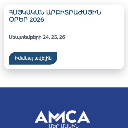
ՀԱՅԿԱԿԱՆ ԱՐԲԻՏՐԱԺԱՅԻՆ
ՕՐԵՐ 2026
Սեպտեմբերի 24, 25, 26
Իմանալ ավելին
ՄԵՐ ՄԱՍԻՆ