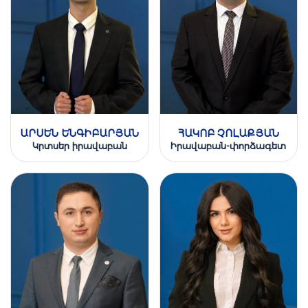
ԱՐՍԵՆ ԵՆԳԻԲԱՐՅԱՆ
ՀԱԿՈԲ ՉՈԼԱՔՅԱՆ
Կրտսեր իրավաբան
Իրավաբան-փորձագետ