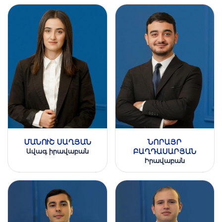
ՄԱՆՈՒՇ ՍԱՂՅԱՆ
ՆՈՐԱՅՐ
Ավագ իրավաբան
ԲԱՂԴԱՍԱՐՅԱՆ
Իրավաբան