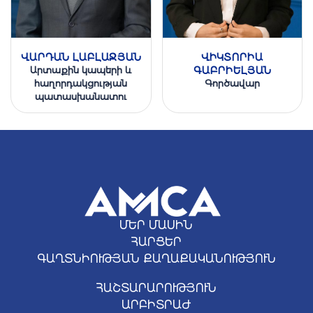
ՎԱՐԴԱՆ ԼԱԲԼԱՋՅԱՆ
ՎԻԿՏՈՐԻԱ
Արտաքին կապերի և
ԳԱԲՐԻԵԼՅԱՆ
հաղորդակցության
Գործավար
պատասխանատու
ՄԵՐ ՄԱՍԻՆ
ՀԱՐՑԵՐ
ԳԱՂՏՆԻՈՒԹՅԱՆ ՔԱՂԱՔԱԿԱՆՈՒԹՅՈՒՆ
ՀԱՇՏԱՐԱՐՈՒԹՅՈՒՆ
ԱՐԲԻՏՐԱԺ