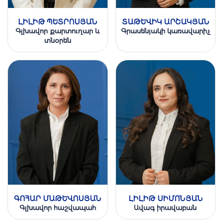
ԼԻԼԻԹ ՊԵՏՐՈՍՅԱՆ
ՏԱԹԵՒԻԿ ԱՐՇԱԿՅԱՆ
Գլխավոր քարտուղար և
Գրասենյակի կառավարիչ
տնօրեն
ԳՈՀԱՐ ՄԱԹԵՒՈՍՅԱՆ
ԼԻԼԻԹ ՍԻՄՈՆՅԱՆ
Գլխավոր հաշվապահ
Ավագ իրավաբան