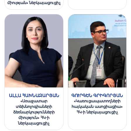
միության» ներկայացուցիչ
ԱԼԼԱ ՀԱԽՆԱԶԱՐՅԱՆ
ԳՈՒՐԳԵՆ ԳՐԻԳՈՐՅԱՆ
«Առաջատար
«Կառուցապատողների
տեխնոլոգիաների
հայկական ասոցիացիա»
ձեռնարկությունների
ՀԿ-ի ներկայացուցիչ
միություն» ՀԿ-ի
ներկայացուցիչ