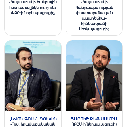
«Հայաստանի հանրային
«Հայաստանի
հեռուստաընկերություն»
Հանրապետության
ՓԲԸ-ի ներկայացուցիչ
փաստաբանական
ակադեմիա»
հիմնադրամի
ներկայացուցիչ
ԼԵՒՈՆ ԳՈԼԵՆԴՈՒԽԻՆ
ՀԱՐՈՒԹ ՋԵՔ ՍԱՄՐԱ
«Հայ իրավաբանական
ՀԲԸՄ-ի ներկայացուցիչ