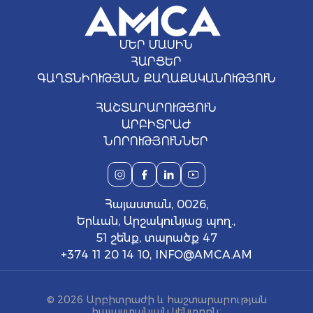
ՄԵՐ ՄԱՍԻՆ
ՀԱՐՑԵՐ
ԳԱՂՏՆԻՈՒԹՅԱՆ ՔԱՂԱՔԱԿԱՆՈՒԹՅՈՒՆ
ՀԱՇՏԱՐԱՐՈՒԹՅՈՒՆ
ԱՐԲԻՏՐԱԺ
ՆՈՐՈՒԹՅՈՒՆՆԵՐ
Հայաստան, 0026,
Երևան, Արշակունյաց պող.,
51 շենք, տարածք 47
+374 11 20 14 10
,
INFO@AMCA.AM
© 2026 Արբիտրաժի և հաշտարարության
հայաստանյան կենտրոն։