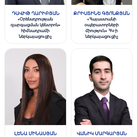
ԴԱՎԻԹ ՂԱՐԻԲՅԱՆ
ՔՐԻՍՏԻՆԵ ԳՅՈՆՋՅԱՆ
«Օրենսդրության
«Հայաստանի
զարգացման կենտրոն»
օպերատորների
հիմնադրամի
միություն» ՀԿ-ի
ներկայացուցիչ
ներկայացուցիչ
ԼԵՆԱ ՄԻՆԱՍՅԱՆ
ՎԱՆԻԿ ՄԱՐԳԱՐՅԱՆ