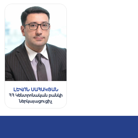
ԼԵՒՈՆ ՍԱՀԱԿՅԱՆ
ՀՀ Կենտրոնական բանկի
ներկայացուցիչ