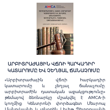
ԱՐԲԻՏՐԱԺԱՅԻՆ ՎՃՌԻ ՀԱՐԿԱԴԻՐ
ԿԱՏԱՐՈՒՄԸ ԵՎ ՉԵՂՅԱԼ ՃԱՆԱՉՈՒՄԸ
«Արբիտրաժային վճռի հարկադիր
կատարումը և չեղյալ ճանաչումը.
արբիտրաժին դատական աջակցությունը»
թեմայով ձեռնարկը մշակվել է AMCA-ի
կողմից: Կենտրոնի փորձագետ Մեսրոպ
Մանուկյանի և տնօրեն Լիլիթ Պետրոսյանի