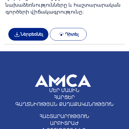
նախաձեռնությունները և հաշտարարական
գործերի վիճակագրությունը։
Ներբեռնել
Դիտել
ՄԵՐ ՄԱՍԻՆ
ՀԱՐՑԵՐ
ԳԱՂՏՆԻՈՒԹՅԱՆ ՔԱՂԱՔԱԿԱՆՈՒԹՅՈՒՆ
ՀԱՇՏԱՐԱՐՈՒԹՅՈՒՆ
ԱՐԲԻՏՐԱԺ