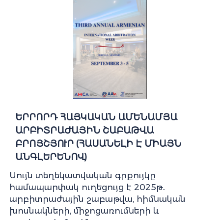
ԵՐՐՈՐԴ ՀԱՅԿԱԿԱՆ ԱՄԵՆԱՄՅԱ
ԱՐԲԻՏՐԱԺԱՅԻՆ ՇԱԲԱԹՎԱ
ԲՐՈՅՇՅՈՒՐ (ՀԱՍԱՆԵԼԻ Է ՄԻԱՅՆ
ԱՆԳԼԵՐԵՆՈՎ)
Սույն տեղեկատվական գրքույկը
համապարփակ ուղեցույց է 2025թ․
արբիտրաժային շաբաթվա, հիմնական
խոսնակների, միջոցառումների և