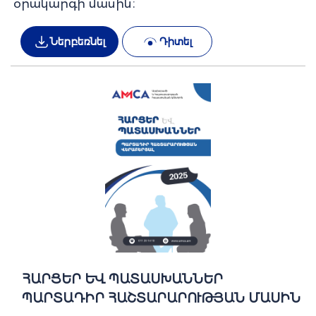
օրակարգի մասին։
Ներբեռնել
Դիտել
ՀԱՐՑԵՐ ԵՎ ՊԱՏԱՍԽԱՆՆԵՐ
ՊԱՐՏԱԴԻՐ ՀԱՇՏԱՐԱՐՈՒԹՅԱՆ ՄԱՍԻՆ