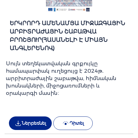
ԵՐԿՐՈՐԴ ԱՄԵՆԱՄՅԱ ՄԻՋԱԶԳԱՅԻՆ
ԱՐԲԻՏՐԱԺԱՅԻՆ ՇԱԲԱԹՎԱ
ԲՐՈՇՅՈՒՐ(ՀԱՍԱՆԵԼԻ Է ՄԻԱՅՆ
ԱՆԳԼԵՐԵՆՈՎ)
Սույն տեղեկատվական գրքույկը
համապարփակ ուղեցույց է 2024թ․
արբիտրաժային շաբաթվա, հիմնական
խոսնակների, միջոցառումների և
օրակարգի մասին։
Ներբեռնել
Դիտել