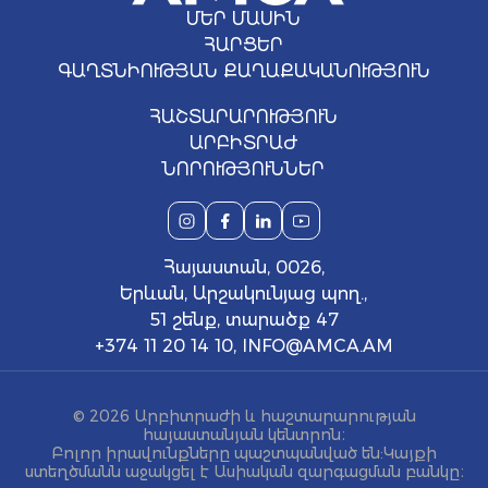
ՄԵՐ ՄԱՍԻՆ
ՀԱՐՑԵՐ
ԳԱՂՏՆԻՈՒԹՅԱՆ ՔԱՂԱՔԱԿԱՆՈՒԹՅՈՒՆ
ՀԱՇՏԱՐԱՐՈՒԹՅՈՒՆ
ԱՐԲԻՏՐԱԺ
ՆՈՐՈՒԹՅՈՒՆՆԵՐ
Հայաստան, 0026,
Երևան, Արշակունյաց պող.,
51 շենք, տարածք 47
+374 11 20 14 10
,
INFO@AMCA.AM
© 2026 Արբիտրաժի և հաշտարարության
հայաստանյան կենտրոն։
Բոլոր իրավունքները պաշտպանված են: Կայքի
ստեղծմանն աջակցել է Ասիական զարգացման բանկը։