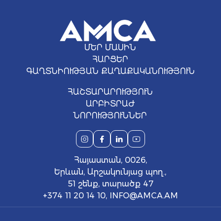
ՄԵՐ ՄԱՍԻՆ
ՀԱՐՑԵՐ
ԳԱՂՏՆԻՈՒԹՅԱՆ ՔԱՂԱՔԱԿԱՆՈՒԹՅՈՒՆ
ՀԱՇՏԱՐԱՐՈՒԹՅՈՒՆ
ԱՐԲԻՏՐԱԺ
ՆՈՐՈՒԹՅՈՒՆՆԵՐ
Հայաստան, 0026,
Երևան, Արշակունյաց պող.,
51 շենք, տարածք 47
+374 11 20 14 10
,
INFO@AMCA.AM