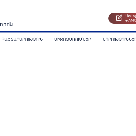
Մուտ
e-AM
տրոն
ՀԱՇՏԱՐԱՐՈՒԹՅՈՒՆ
ՄԻՋՈՑԱՌՈՒՄՆԵՐ
ՆՈՐՈՒԹՅՈՒՆՆԵ