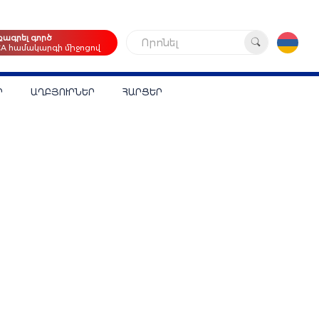
քագրել գործ
Որոնել
CA համակարգի միջոցով
Ր
ԱՂԲՅՈՒՐՆԵՐ
ՀԱՐՑԵՐ