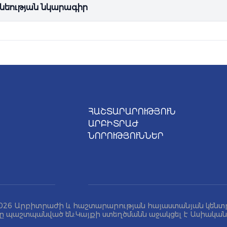
նեության նկարագիր
ՀԱՇՏԱՐԱՐՈՒԹՅՈՒՆ
ԱՐԲԻՏՐԱԺ
ՆՈՐՈՒԹՅՈՒՆՆԵՐ
026 Արբիտրաժի և հաշտարարության հայաստանյան կենտ
ը պաշտպանված են: Կայքի ստեղծմանն աջակցել է Ասիակա