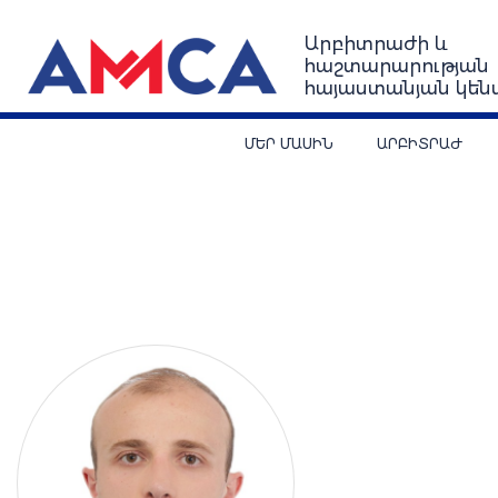
Արբիտրաժի և
հաշտարարության
հայաստանյան կեն
ՄԵՐ ՄԱՍԻՆ
ԱՐԲԻՏՐԱԺ