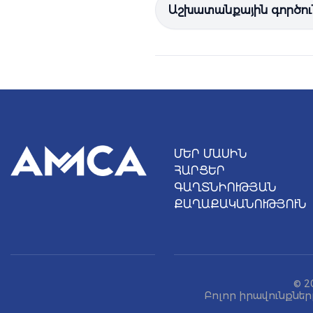
Աշխատանքային գործու
ՄԵՐ ՄԱՍԻՆ
ՀԱՐՑԵՐ
ԳԱՂՏՆԻՈՒԹՅԱՆ
ՔԱՂԱՔԱԿԱՆՈՒԹՅՈՒՆ
© 2
Բոլոր իրավունքներ