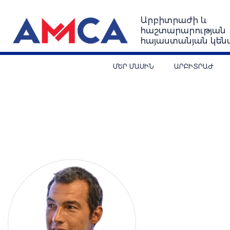
Արբիտրաժի և
հաշտարարության
հայաստանյան կեն
ՄԵՐ ՄԱՍԻՆ
ԱՐԲԻՏՐԱԺ