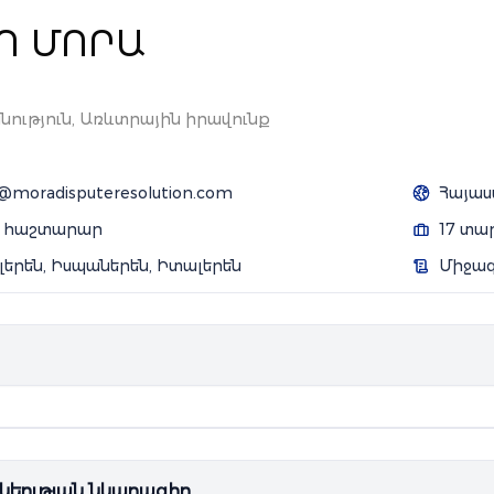
Ո ՄՈՐԱ
ություն, Առևտրային իրավունք
@moradisputeresolution.com
Հայաս
ն հաշտարար
17 տա
գլերեն, Իսպաներեն, Իտալերեն
Միջա
նեության նկարագիր