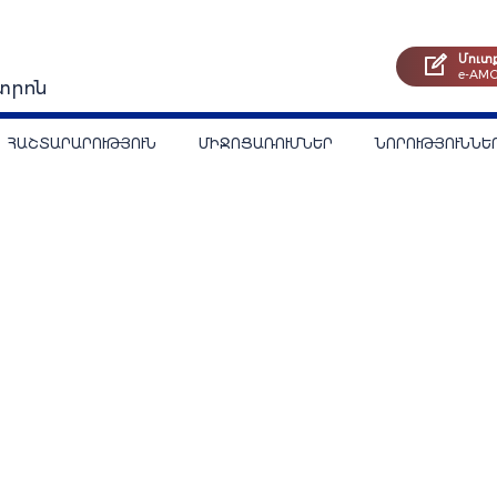
Մուտ
e-AM
տրոն
ՀԱՇՏԱՐԱՐՈՒԹՅՈՒՆ
ՄԻՋՈՑԱՌՈՒՄՆԵՐ
ՆՈՐՈՒԹՅՈՒՆՆԵ