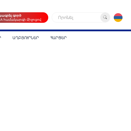
քագրել գործ
Որոնել
CA համակարգի միջոցով
Ր
ԱՂԲՅՈՒՐՆԵՐ
ՀԱՐՑԵՐ