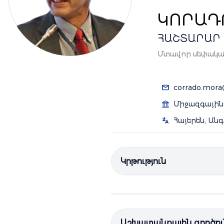
ԿՈՐԱԴ
ՀԱՇՏԱՐԱՐ
Մտավոր սեփական
corrado.mora
Միջազգայի
Հայերեն, Ան
Կրթություն
Աշխատանքային գործու