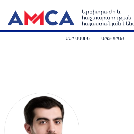
Արբիտրաժի և
հաշտարարության
հայաստանյան կեն
ՄԵՐ ՄԱՍԻՆ
ԱՐԲԻՏՐԱԺ