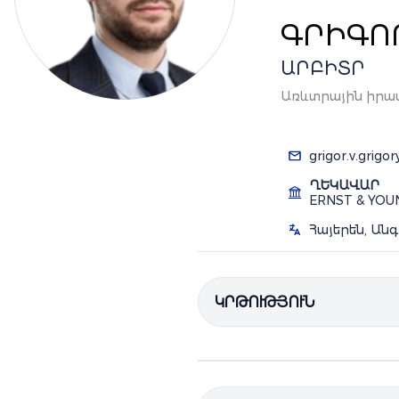
ԳՐԻԳՈ
ԱՐԲԻՏՐ
Առևտրային իրավ
grigor.v.grig
ՂԵԿԱՎԱՐ
ERNST & YO
Հայերեն, Անգ
ԿՐԹՈՒԹՅՈՒՆ
Բակալավրի
աստիճան
(
LL.
Մագիստրոսի
աստիճան
(L