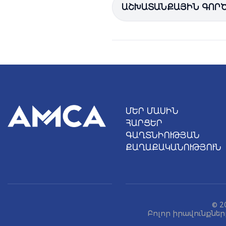
Իրավաբանական
գիտությ
ԱՇԽԱՏԱՆՔԱՅԻՆ ԳՈՐԾ
Գրիգոր
Գրիգորյանը
“
EY Law
առևտրային
և
վարկային
պա
քաղաքացիական
և
վարչակ
ՄԵՐ ՄԱՍԻՆ
ՀԱՐՑԵՐ
ԳԱՂՏՆԻՈՒԹՅԱՆ
ՔԱՂԱՔԱԿԱՆՈՒԹՅՈՒՆ
© 2
Բոլոր իրավունքներ