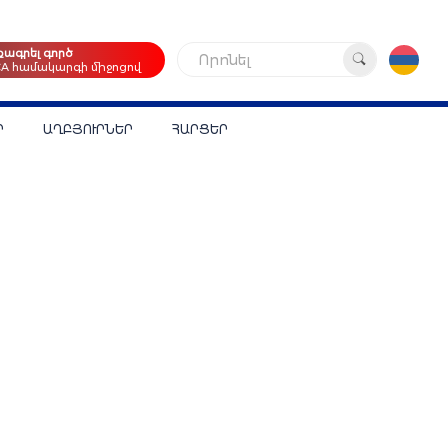
քագրել գործ
Որոնել
CA համակարգի միջոցով
Ր
ԱՂԲՅՈՒՐՆԵՐ
ՀԱՐՑԵՐ