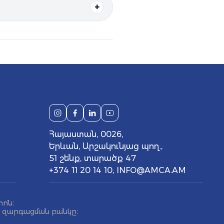
իտության
ֆակուլտետ
ն
գործունեությունը
ներառում
է
րի
կարգավորում
,
ինչպես
նաև
ուն
։
Հայաստան, 0026,
Երևան, Արշակունյաց պող.,
51 շենք, տարածք 47
+374 11 20 14 10
,
INFO@AMCA.AM
րոն։
ն զարգացման բանկը։