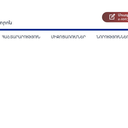
Մուտ
e-AM
տրոն
ՀԱՇՏԱՐԱՐՈՒԹՅՈՒՆ
ՄԻՋՈՑԱՌՈՒՄՆԵՐ
ՆՈՐՈՒԹՅՈՒՆՆԵ