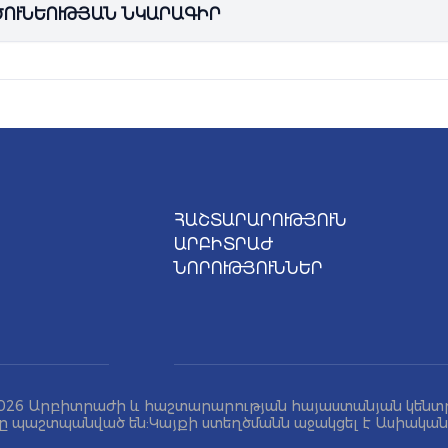
ունների
թեկնածու
(
Ph.D
),
Ռուս-Հայկական
համալսարան
,
Իրավագ
ՈՒՆԵՈՒԹՅԱՆ ՆԿԱՐԱԳԻՐ
 Practice
”
-ի
ղեկավարն է
Հայաստանում
։
Նրա
մասնագիտակա
յմանագրերի
մշակում
,
կորպորատիվ
և
աշխատանքային
վեճե
ան
դատավարությունների
շրջանակում
շահերի
ներկայացուցչությ
ՀԱՇՏԱՐԱՐՈՒԹՅՈՒՆ
ԱՐԲԻՏՐԱԺ
ՆՈՐՈՒԹՅՈՒՆՆԵՐ
026 Արբիտրաժի և հաշտարարության հայաստանյան կենտ
ը պաշտպանված են: Կայքի ստեղծմանն աջակցել է Ասիակա