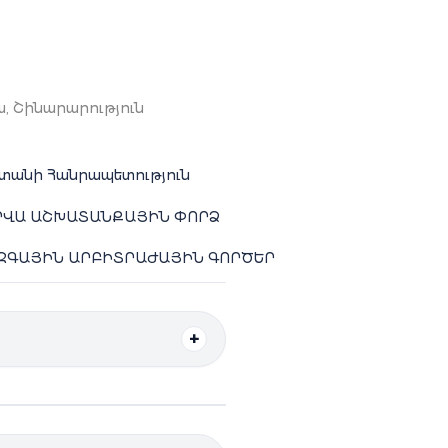
ա, Շինարարություն
տանի Հանրապետություն
ԱՐՎԱ ԱՇԽԱՏԱՆՔԱՅԻՆ ՓՈՐՁ
ԶԳԱՅԻՆ ԱՐԲԻՏՐԱԺԱՅԻՆ ԳՈՐԾԵՐ
տ
ետ