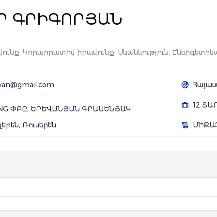
Ր ԳՐԻԳՈՐՅԱՆ
ունք, Կորպորատիվ իրավունք, Սնանկություն, Էներգետիկ
oryan@gmail.com
Հայաս
12 Տ
UNG ՓԲԸ, ԵՐԵՒԱՆՅԱՆ ԳՐԱՍԵՆՅԱԿ
լերեն, Ռուսերեն
ՄԻՋԱ
B
),
Ռուս-Հայկական
համալսարան
,
Իրավագիտության
ֆակուլտե
L.M),
Ռուս-Հայկական
համալսարան
,
Իրավագիտության
ֆակուլտ