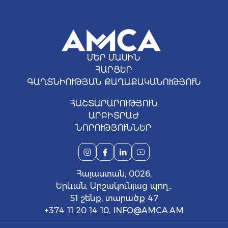
ՄԵՐ ՄԱՍԻՆ
ՀԱՐՑԵՐ
ԳԱՂՏՆԻՈՒԹՅԱՆ ՔԱՂԱՔԱԿԱՆՈՒԹՅՈՒՆ
ՀԱՇՏԱՐԱՐՈՒԹՅՈՒՆ
ԱՐԲԻՏՐԱԺ
ՆՈՐՈՒԹՅՈՒՆՆԵՐ
Հայաստան, 0026,
Երևան, Արշակունյաց պող.,
51 շենք, տարածք 47
+374 11 20 14 10
,
INFO@AMCA.AM