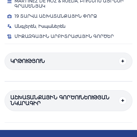
MARTINEZ DE HOZ & RUEDA, ԲՈՒԵՆՈՍ ԱՅՐԵՍԻ
ԳՐԱՍԵՆՅԱԿ
19 ՏԱՐՎԱ ԱՇԽԱՏԱՆՔԱՅԻՆ ՓՈՐՁ
Անգլերեն, Իսպաներեն
ՄԻՋԱԶԳԱՅԻՆ ԱՐԲԻՏՐԱԺԱՅԻՆ ԳՈՐԾԵՐ
ԿՐԹՈՒԹՅՈՒՆ
ԱՇԽԱՏԱՆՔԱՅԻՆ ԳՈՐԾՈՒՆԵՈՒԹՅԱՆ
ՆԿԱՐԱԳԻՐ